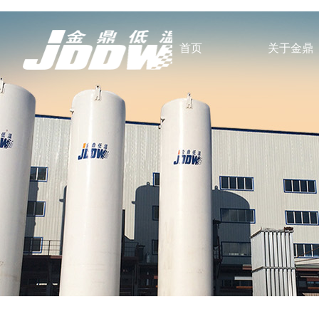
首页
关于金鼎