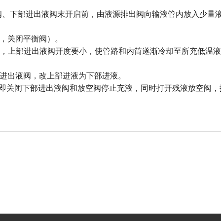
液阀、下部进出液阀末开启前，由液源排出阀向输液管内放入少量
阀，关闭平衡阀）。
态，上部进出液阀开度要小，使管路和内筒遂渐冷却至所充低温
部进出液阀，改上部进液为下部进液。
立即关闭下部进出液阀和放空阀停止充液，同时打开残液放空阀