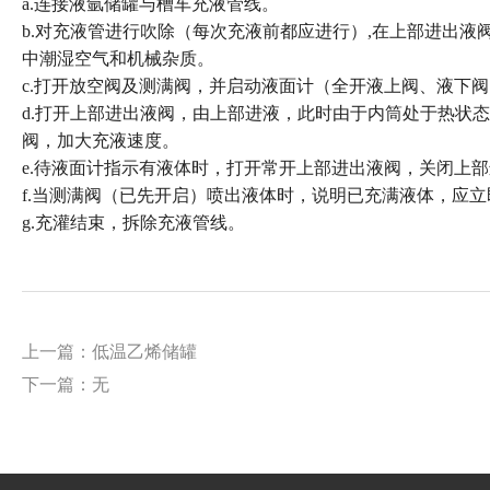
a.
连接液氩储
罐
与槽车充液管线。
b.对充液管进行吹除（每次充液前都应进行）,在上部进出
中潮湿空气和机械杂质。
c.打开放空阀及测满阀，并启动液面计（全开液上阀、液下
d.打开上部进出液阀，由上部进液，此时由于内筒处于热状
阀，加大充液速度。
e.待液面计指示有液体时，打开常开上部进出液阀，关闭上
f.当测满阀（已先开启）喷出液体时，说明已充满液体，应
g.充灌结束，拆除充液管线。
上一篇：低温乙烯储罐
下一篇：无