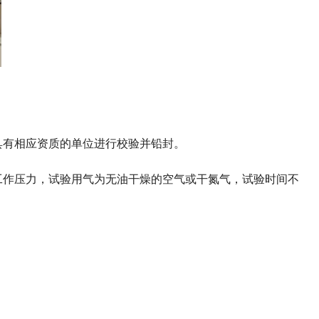
具有相应资质的单位进行校验并铅封。
工作压力，试验用气为无油干燥的空气或干氮气，试验时间不