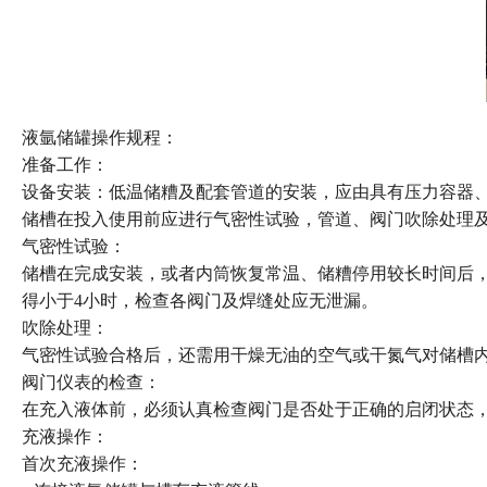
液氩储
罐
操作规程
：
准备工作
：
设备安装：低温储糟及配套管道的安装，应由具有压力容器
储槽在投入使用前应进行气密性试验，管道、阀门吹除处理
气密性试验
：
储槽在完成安装，或者内筒恢复常温、储糟停用较长时间后
得小于
4小时，检查各阀门及焊缝处应无泄漏。
吹除处理
：
气密性试验合格后，还需用干燥无油的空气或干氮气对储槽
阀门仪表的检查
：
在充入液体前，必须认真检查阀门是否处于正确的启闭状态
充液操作
：
首次充液操作
：