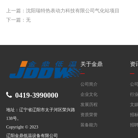
上一篇：沈阳瑞特热表动力科技有限公司气化站项目
下一篇：无
关于金鼎
资
公司简介
公
0419-3990000
企业文化
行
发展历程
文
地址：辽宁省辽阳市太子河区荣兴路
资质荣誉
招
138号。
装备能力
招
Copyright © 2023
辽阳金鼎低温设备有限公司