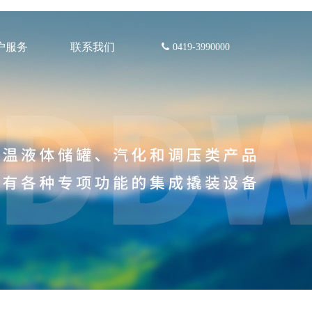
户服务
联系我们
0419-3990000