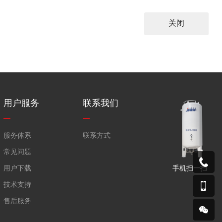
关闭
用户服务
联系我们
服务体系
联系方式
常见问题
手机扫一扫
用户下载
技术支持
售后服务