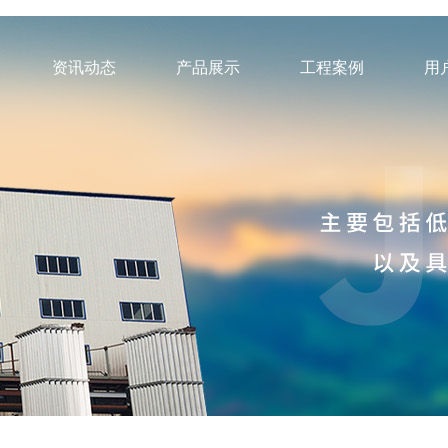
资讯动态
产品展示
工程案例
用