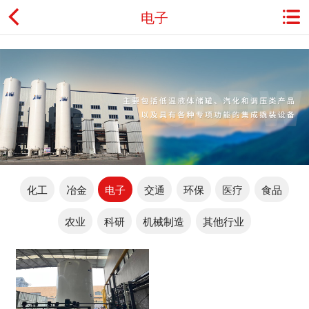
电子
首页
关于金鼎
资讯动态
产品展示
化工
冶金
电子
交通
环保
医疗
食品
典型应用
农业
科研
机械制造
其他行业
工程案例
用户服务
联系我们