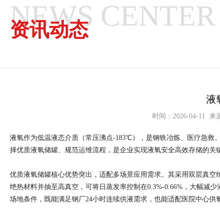
NEWS CENTER
资讯动态
液
时间：2026-04-
液氧作为低温液态介质（常压沸点-183℃），是钢铁冶炼、医疗急
择优质液氧储罐、规范运维流程，是企业实现液氧安全高效存储的关
优质液氧储罐核心优势突出，适配多场景应用需求。其采用双层真空绝
绝热材料并抽至高真空，可将日蒸发率控制在0.3%-0.66%，大幅减少
场地条件，既能满足钢厂24小时连续供液需求，也能适配医院中心供