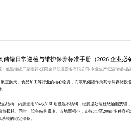
氧储罐日常巡检与维护保养标准手册（2026 企业必
11 来源：低温储罐厂家推荐-辽阳金鼎低温设备有限公司-专业生产低温储罐-品
救、航空航天、食品加工等行业的核心物资，而液氧储罐作为其专属存储设
键。
热结构，内胆选用304或316L耐低温不锈钢，经脱脂处理杜绝油脂残
液氧损耗。同时，设备结构紧凑、占地面积小，支持3m³至200m³多种容积定
氧系统的稳定储备。