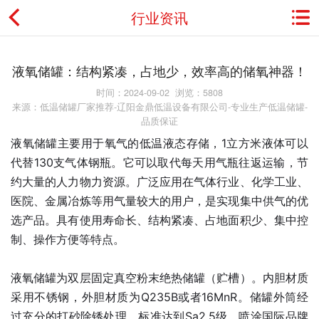
行业资讯
首页
液氧储罐：结构紧凑，占地少，效率高的储氧神器！
关于金鼎
时间：2024-09-02 浏览：5808
来源：低温储罐厂家推荐-辽阳金鼎低温设备有限公司-专业生产低温储罐-
品质保证
资讯动态
液氧储罐主要用于氧气的低温液态存储，1立方米液体可以
产品展示
代替130支气体钢瓶。它可以取代每天用气瓶往返运输，节
约大量的人力物力资源。广泛应用在气体行业、化学工业、
典型应用
医院、金属冶炼等用气量较大的用户，是实现集中供气的优
选产品。具有使用寿命长、结构紧凑、占地面积少、集中控
工程案例
制、操作方便等特点。
用户服务
液氧储罐为双层固定真空粉末绝热储罐（贮槽）。内胆材质
采用不锈钢，外胆材质为Q235B或者16MnR。储罐外筒经
联系我们
过充分的打砂除锈处理，标准达到Sa2.5级，喷涂国际品牌